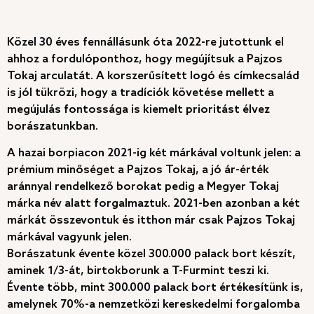
Közel 30 éves fennállásunk óta 2022-re jutottunk el
ahhoz a fordulóponthoz, hogy megújítsuk a Pajzos
Tokaj arculatát. A korszerűsített logó és címkecsalád
is jól tükrözi, hogy a tradíciók követése mellett a
megújulás fontossága is kiemelt prioritást élvez
borászatunkban.
A hazai borpiacon 2021-ig két márkával voltunk jelen: a
prémium minőséget a Pajzos Tokaj, a jó ár-érték
aránnyal rendelkező borokat pedig a Megyer Tokaj
márka név alatt forgalmaztuk. 2021-ben azonban a két
márkát összevontuk és itthon már csak Pajzos Tokaj
márkával vagyunk jelen.
Borászatunk évente közel 300.000 palack bort készít,
aminek 1/3-át, birtokborunk a T-Furmint teszi ki.
Évente több, mint 300.000 palack bort értékesítünk is,
amelynek 70%-a nemzetközi kereskedelmi forgalomba