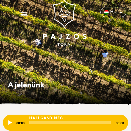
HU
A jelenünk
Audió
HALLGASD MEG
lejátszó
00:00
00:00