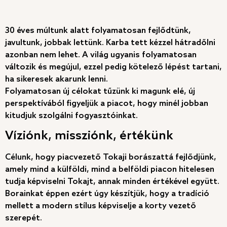
30 éves múltunk alatt folyamatosan fejlődtünk,
javultunk, jobbak lettünk. Karba tett kézzel hátradőlni
azonban nem lehet. A világ ugyanis folyamatosan
változik és megújul, ezzel pedig kötelező lépést tartani,
ha sikeresek akarunk lenni.
Folyamatosan új célokat tűzünk ki magunk elé, új
perspektívából figyeljük a piacot, hogy minél jobban
kitudjuk szolgálni fogyasztóinkat.
Víziónk, missziónk, értékünk
Célunk, hogy piacvezető Tokaji borászattá fejlődjünk,
amely mind a külföldi, mind a belföldi piacon hitelesen
tudja képviselni Tokajt, annak minden értékével együtt.
Borainkat éppen ezért úgy készítjük, hogy a tradíció
mellett a modern stílus képviselje a korty vezető
szerepét.