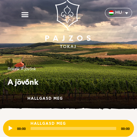
HU
Rólunk
A jövőnk
A jövőnk
HALLGASD MEG
Audió
HALLGASD MEG
lejátszó
00:00
00:00