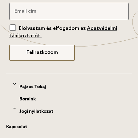
Elolvastam és elfogadom az
Adatvédelmi
tájékoztatót.
Feliratkozom
Pajzos Tokaj
Boraink
Jogi nyilatkozat
Kapcsolat