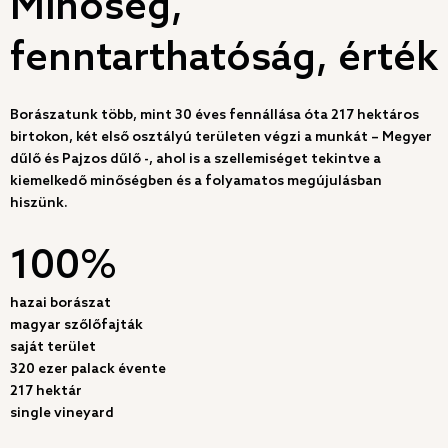
Minőség,
fenntarthatóság, érték
Borászatunk több, mint 30 éves fennállása óta 217 hektáros
birtokon, két első osztályú területen végzi a munkát – Megyer
dűlő és Pajzos dűlő -, ahol is a szellemiséget tekintve a
kiemelkedő minőségben és a folyamatos megújulásban
hiszünk.
100%
hazai borászat
magyar szőlőfajták
saját terület
320 ezer palack évente
217 hektár
single vineyard