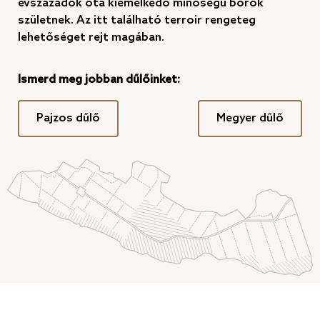
évszázadok óta kiemelkedő minőségű borok
születnek. Az itt található terroir rengeteg
lehetőséget rejt magában.
Ismerd meg jobban dűlőinket:
Pajzos dűlő
Megyer dűlő